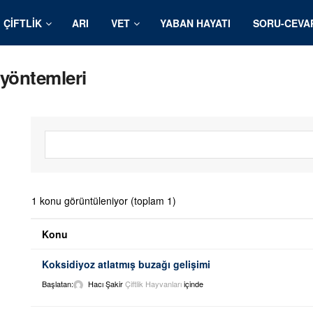
ÇIFTLIK
ARI
VET
YABAN HAYATI
SORU-CEVA
 yöntemleri
1 konu görüntüleniyor (toplam 1)
Konu
Koksidiyoz atlatmış buzağı gelişimi
Başlatan:
Hacı Şakir
Çiftlik Hayvanları
içinde