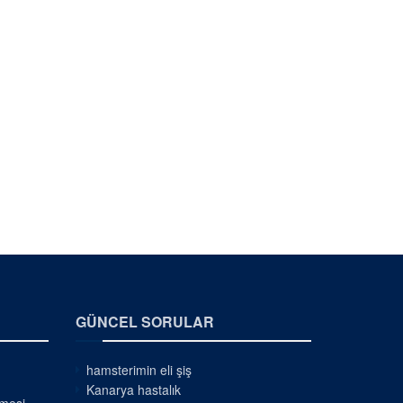
GÜNCEL SORULAR
hamsterimin eli şiş
Kanarya hastalık