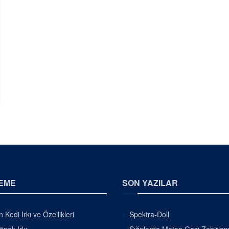
EME
SON YAZILAR
 Kedi Irkı ve Özellikleri
Spektra-Doll