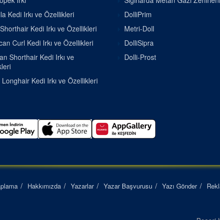
pek Irkı
Sığırlarda Metan Gazı Zehirle
la Kedi Irkı ve Özellikleri
DolliPrim
Shorthair Kedi Irkı ve Özellikleri
Metri-Doll
an Curl Kedi Irkı ve Özellikleri
DolliSipra
ian Shorthair Kedi Irkı ve
Dolli-Prost
leri
h Longhair Kedi Irkı ve Özellikleri
aplama
Hakkımızda
Yazarlar
Yazar Başvurusu
Yazı Gönder
Rek