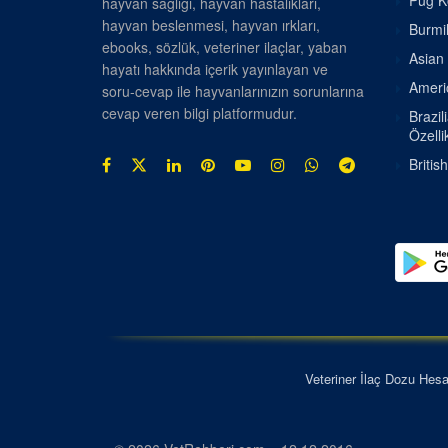
Pug Kö
hayvan sağlığı, hayvan hastalıkları,
hayvan beslenmesi, hayvan ırkları,
Burmil
ebooks, sözlük, veteriner ilaçlar, yaban
Asian 
hayatı hakkında içerik yayınlayan ve
Americ
soru-cevap ile hayvanlarınızın sorunlarına
cevap veren bilgi platformudur.
Brazil
Özellik
Britis
Veteriner İlaç Dozu Hes