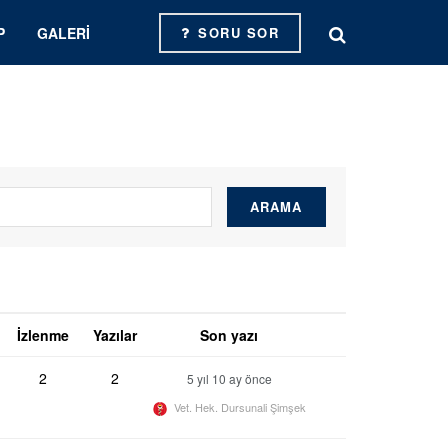
P
GALERI
SORU SOR
İzlenme
Yazılar
Son yazı
2
2
5 yıl 10 ay önce
Vet. Hek. Dursunali Şimşek