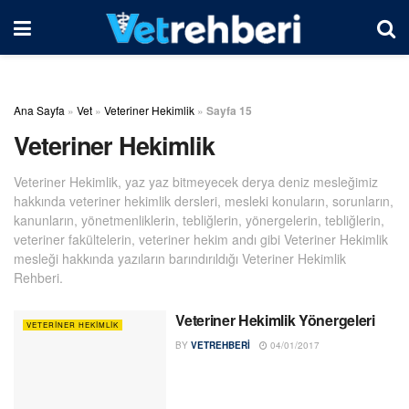
Ana Sayfa
»
Vet
»
Veteriner Hekimlik
»
Sayfa 15
Veteriner Hekimlik
Veteriner Hekimlik, yaz yaz bitmeyecek derya deniz mesleğimiz
hakkında veteriner hekimlik dersleri, mesleki konuların, sorunların,
kanunların, yönetmenliklerin, tebliğlerin, yönergelerin, tebliğlerin,
veteriner fakültelerin, veteriner hekim andı gibi Veteriner Hekimlik
mesleği hakkında yazıların barındırıldığı Veteriner Hekimlik
Rehberi.
Veteriner Hekimlik Yönergeleri
VETERINER HEKIMLIK
BY
VETREHBERI
04/01/2017