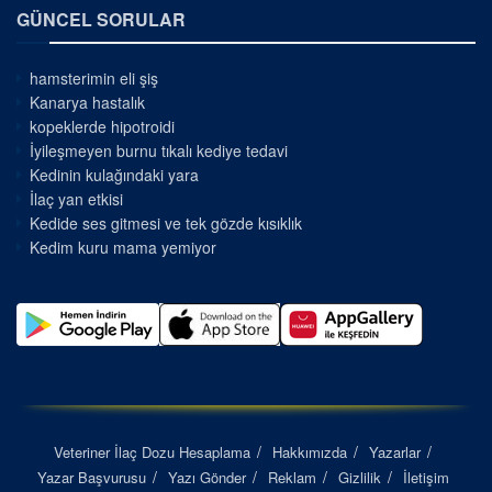
GÜNCEL SORULAR
hamsterimin eli şiş
Kanarya hastalık
kopeklerde hipotroidi
İyileşmeyen burnu tıkalı kediye tedavi
Kedinin kulağındaki yara
İlaç yan etkisi
Kedide ses gitmesi ve tek gözde kısıklık
Kedim kuru mama yemiyor
Veteriner İlaç Dozu Hesaplama
Hakkımızda
Yazarlar
Yazar Başvurusu
Yazı Gönder
Reklam
Gizlilik
İletişim