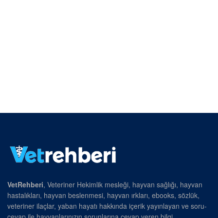
VetRehberi
, Veteriner Hekimlik mesleği, hayvan sağlığı, hayvan
hastalıkları, hayvan beslenmesi, hayvan ırkları, ebooks, sözlük,
veteriner ilaçlar, yaban hayatı hakkında içerik yayınlayan ve soru-
cevap ile hayvanlarınızın sorunlarına cevap veren bilgi