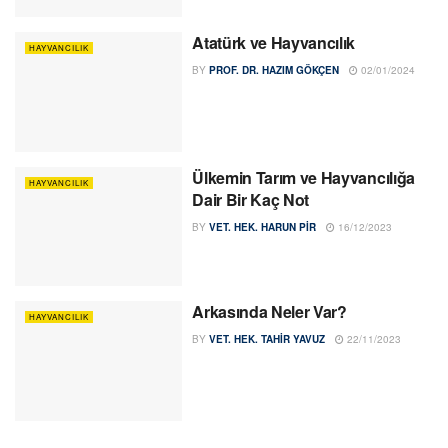
Atatürk ve Hayvancılık
HAYVANCILIK
BY
PROF. DR. HAZIM GÖKÇEN
02/01/2024
Ülkemin Tarım ve Hayvancılığa
HAYVANCILIK
Dair Bir Kaç Not
BY
VET. HEK. HARUN PIR
16/12/2023
Arkasında Neler Var?
HAYVANCILIK
BY
VET. HEK. TAHIR YAVUZ
22/11/2023