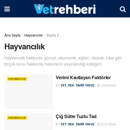
Ana Sayfa
»
Hayvancılık
»
Sayfa 2
Hayvancılık
Hayvancılık hakkında güncel, ekonomik, eğitim, destek, hibe gibi
birçok konu hakkında haberlerin yayınlandığı kategori.
Verimi Kısıtlayan Faktörler
HAYVANCILIK
BY
VET. HEK. TAHIR YAVUZ
01/09/2024
Çiğ Sütte Tuzlu Tad
HAYVANCILIK
BY
VET. HEK. TAHIR YAVUZ
31/07/2024