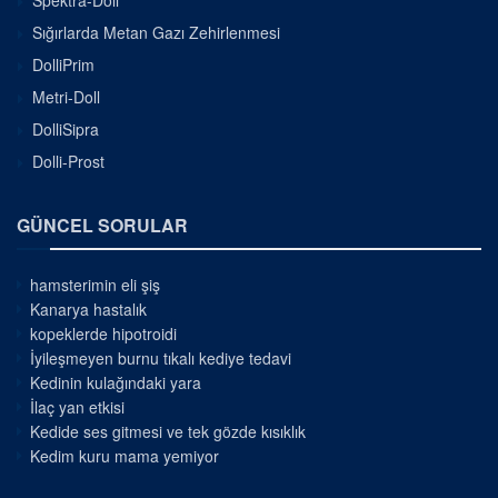
Spektra-Doll
Sığırlarda Metan Gazı Zehirlenmesi
DolliPrim
Metri-Doll
DolliSipra
Dolli-Prost
GÜNCEL SORULAR
hamsterimin eli şiş
Kanarya hastalık
kopeklerde hipotroidi
İyileşmeyen burnu tıkalı kediye tedavi
Kedinin kulağındaki yara
İlaç yan etkisi
Kedide ses gitmesi ve tek gözde kısıklık
Kedim kuru mama yemiyor