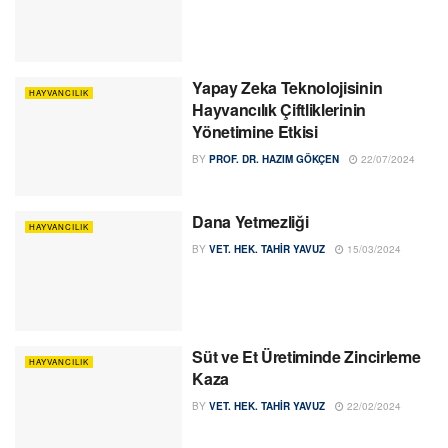
Yapay Zeka Teknolojisinin
HAYVANCILIK
Hayvancılık Çiftliklerinin
Yönetimine Etkisi
BY
PROF. DR. HAZIM GÖKÇEN
22/07/2024
Dana Yetmezliği
HAYVANCILIK
BY
VET. HEK. TAHIR YAVUZ
15/03/2024
Süt ve Et Üretiminde Zincirleme
HAYVANCILIK
Kaza
BY
VET. HEK. TAHIR YAVUZ
22/02/2024