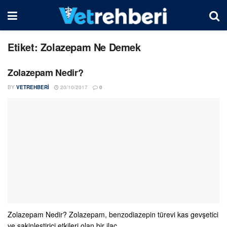
Etiket:
Zolazepam Ne Demek
Zolazepam Nedir?
BY
VETREHBERI
20/10/2017
0
Zolazepam Nedir? Zolazepam, benzodiazepin türevi kas gevşetici
ve sakinleştirici etkileri olan bir ilaç.