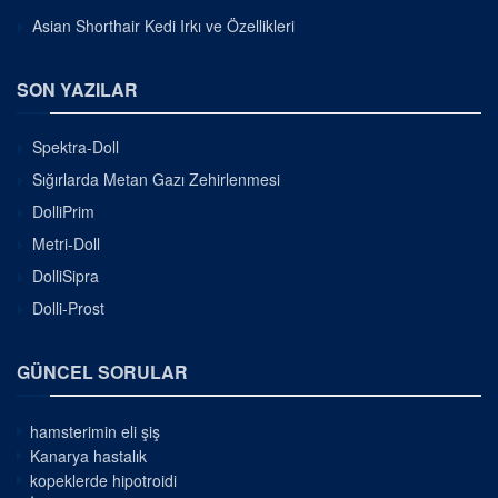
Asian Shorthair Kedi Irkı ve Özellikleri
SON YAZILAR
Spektra-Doll
Sığırlarda Metan Gazı Zehirlenmesi
DolliPrim
Metri-Doll
DolliSipra
Dolli-Prost
GÜNCEL SORULAR
hamsterimin eli şiş
Kanarya hastalık
kopeklerde hipotroidi