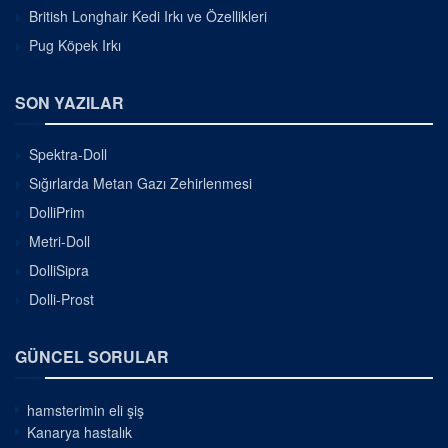
British Longhair Kedi Irkı ve Özellikleri
Pug Köpek Irkı
SON YAZILAR
Spektra-Doll
Sığırlarda Metan Gazı Zehirlenmesi
DolliPrim
Metri-Doll
DolliSipra
Dolli-Prost
GÜNCEL SORULAR
hamsterimin eli şiş
Kanarya hastalık