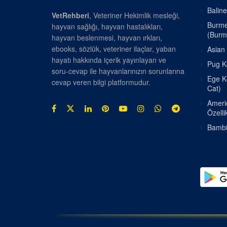
Baline
VetRehberi
, Veteriner Hekimlik mesleği,
Burmes
hayvan sağlığı, hayvan hastalıkları,
(Burm
hayvan beslenmesi, hayvan ırkları,
ebooks, sözlük, veteriner ilaçlar, yaban
Asian 
hayatı hakkında içerik yayınlayan ve
Pug Kö
soru-cevap ile hayvanlarınızın sorunlarına
Ege Ke
cevap veren bilgi platformudur.
Cat)
Americ
Özellik
Bambin