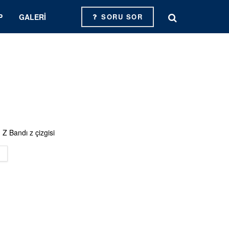
P
GALERI
SORU SOR
 Z Bandı z çizgisi
DETAILS