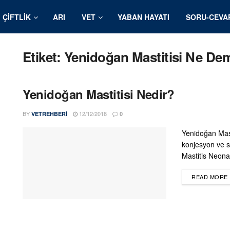
ÇIFTLIK
ARI
VET
YABAN HAYATI
SORU-CEVA
Etiket:
Yenidoğan Mastitisi Ne De
Yenidoğan Mastitisi Nedir?
BY
12/12/2018
VETREHBERI
0
Yenidoğan Mast
konjesyon ve se
Mastitis Neon
READ MORE