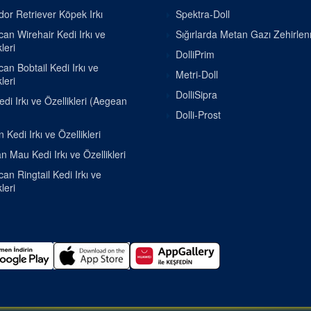
or Retriever Köpek Irkı
Spektra-Doll
an Wirehair Kedi Irkı ve
Sığırlarda Metan Gazı Zehirle
leri
DolliPrim
an Bobtail Kedi Irkı ve
Metri-Doll
leri
DolliSipra
di Irkı ve Özellikleri (Aegean
Dolli-Prost
 Kedi Irkı ve Özellikleri
n Mau Kedi Irkı ve Özellikleri
an Ringtail Kedi Irkı ve
leri