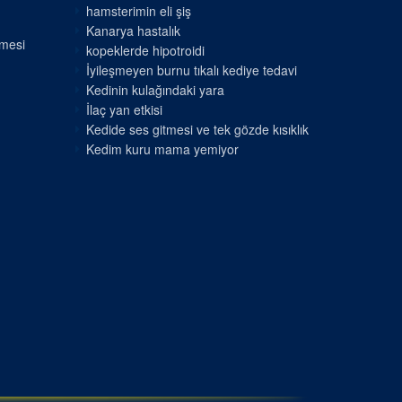
hamsterimin eli şiş
Kanarya hastalık
nmesi
kopeklerde hipotroidi
İyileşmeyen burnu tıkalı kediye tedavi
Kedinin kulağındaki yara
İlaç yan etkisi
Kedide ses gitmesi ve tek gözde kısıklık
Kedim kuru mama yemiyor