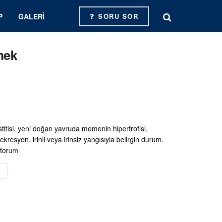
P
GALERI
SORU SOR
mek
itisi, yeni doğan yavruda memenin hipertrofisi,
kresyon, irinli veya irinsiz yangısıyla belirgin durum.
atorum
DETAILS