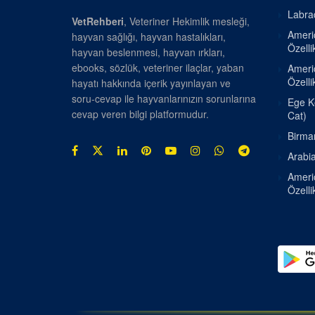
Labrad
VetRehberi
, Veteriner Hekimlik mesleği,
Americ
hayvan sağlığı, hayvan hastalıkları,
Özellik
hayvan beslenmesi, hayvan ırkları,
ebooks, sözlük, veteriner ilaçlar, yaban
Americ
Özellik
hayatı hakkında içerik yayınlayan ve
soru-cevap ile hayvanlarınızın sorunlarına
Ege Ke
cevap veren bilgi platformudur.
Cat)
Birman
Arabia
Americ
Özellik