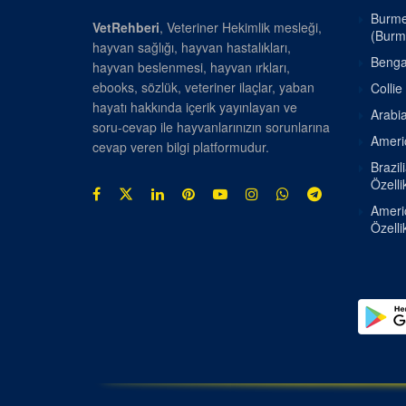
Burmes
VetRehberi
, Veteriner Hekimlik mesleği,
(Burm
hayvan sağlığı, hayvan hastalıkları,
Bengal
hayvan beslenmesi, hayvan ırkları,
ebooks, sözlük, veteriner ilaçlar, yaban
Collie
hayatı hakkında içerik yayınlayan ve
Arabia
soru-cevap ile hayvanlarınızın sorunlarına
Americ
cevap veren bilgi platformudur.
Brazil
Özellik
Americ
Özellik