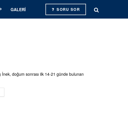
P
GALERI
SORU SOR
 İnek, doğum sonrası ilk 14-21 günde bulunan
DETAILS