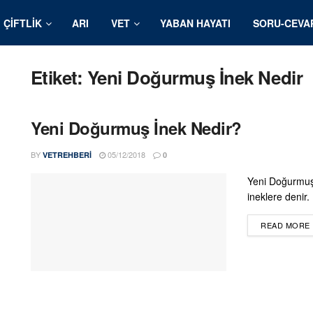
ÇIFTLIK
ARI
VET
YABAN HAYATI
SORU-CEVA
Etiket:
Yeni Doğurmuş İnek Nedir
Yeni Doğurmuş İnek Nedir?
BY
05/12/2018
VETREHBERI
0
Yeni Doğurmuş
ineklere denir.
READ MORE