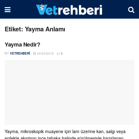
Etiket:
Yayma Anlamı
Yayma Nedir?
BY
VETREHBERI
24/04/2019
0
Yayma, mikroskopik muayene için lam üzerine kan, salgı veya
enfekte akıntının ince tabaka halinde sürülmesiyle hazırlanan