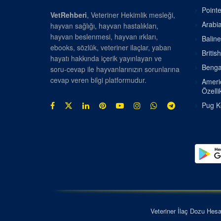
Pointe
VetRehberi
, Veteriner Hekimlik mesleği,
Arabia
hayvan sağlığı, hayvan hastalıkları,
hayvan beslenmesi, hayvan ırkları,
Baline
ebooks, sözlük, veteriner ilaçlar, yaban
Britis
hayatı hakkında içerik yayınlayan ve
Bengal
soru-cevap ile hayvanlarınızın sorunlarına
cevap veren bilgi platformudur.
Americ
Özellik
Pug Kö
Veteriner İlaç Dozu Hes