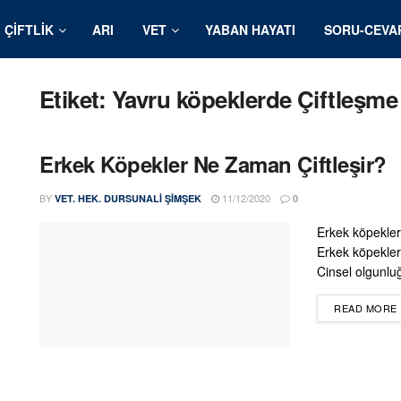
ÇIFTLIK
ARI
VET
YABAN HAYATI
SORU-CEVA
Etiket:
Yavru köpeklerde Çiftleşme
Erkek Köpekler Ne Zaman Çiftleşir?
BY
11/12/2020
VET. HEK. DURSUNALI ŞIMŞEK
0
Erkek köpeklerd
Erkek köpekler 
Cinsel olgunluğ
READ MORE