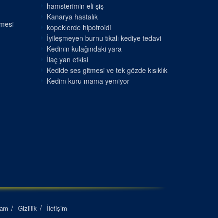
hamsterimin eli şiş
Kanarya hastalık
nmesi
kopeklerde hipotroidi
İyileşmeyen burnu tıkalı kediye tedavi
Kedinin kulağındaki yara
İlaç yan etkisi
Kedide ses gitmesi ve tek gözde kısıklık
Kedim kuru mama yemiyor
lam
Gizlilik
İletişim