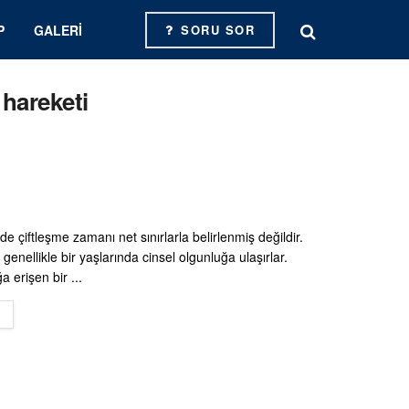
P
GALERI
SORU SOR
 hareketi
e çiftleşme zamanı net sınırlarla belirlenmiş değildir.
genellikle bir yaşlarında cinsel olgunluğa ulaşırlar.
a erişen bir ...
DETAILS