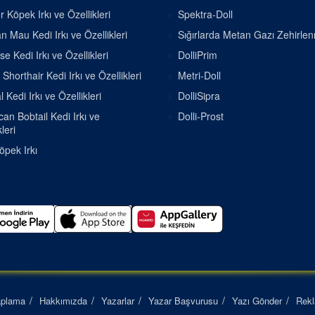
r Köpek Irkı ve Özellikleri
Spektra-Doll
n Mau Kedi Irkı ve Özellikleri
Sığırlarda Metan Gazı Zehirle
se Kedi Irkı ve Özellikleri
DolliPrim
h Shorthair Kedi Irkı ve Özellikleri
Metri-Doll
 Kedi Irkı ve Özellikleri
DolliSipra
an Bobtail Kedi Irkı ve
Dolli-Prost
leri
pek Irkı
aplama
Hakkımızda
Yazarlar
Yazar Başvurusu
Yazı Gönder
Rek