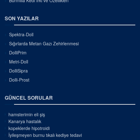
Burmilla Kedi Irkı ve Özellikleri
SON YAZILAR
Spektra-Doll
Sığırlarda Metan Gazı Zehirlenmesi
DolliPrim
Metri-Doll
DolliSipra
Dolli-Prost
GÜNCEL SORULAR
hamsterimin eli şiş
Kanarya hastalık
kopeklerde hipotroidi
İyileşmeyen burnu tıkalı kediye tedavi