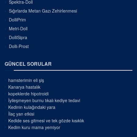
Spektra-Doll
Sığırlarda Metan Gazı Zehirlenmesi
DolliPrim
Metri-Doll
DolliSipra
Dolli-Prost
GÜNCEL SORULAR
hamsterimin eli şiş
Kanarya hastalık
kopeklerde hipotroidi
İyileşmeyen burnu tıkalı kediye tedavi
Kedinin kulağındaki yara
İlaç yan etkisi
Kedide ses gitmesi ve tek gözde kısıklık
Kedim kuru mama yemiyor