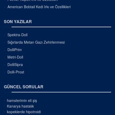
American Bobtail Kedi Irkı ve Özellikleri
SON YAZILAR
Spektra-Doll
Sığırlarda Metan Gazı Zehirlenmesi
DolliPrim
Metri-Doll
DolliSipra
Dolli-Prost
GÜNCEL SORULAR
hamsterimin eli şiş
Kanarya hastalık
kopeklerde hipotroidi