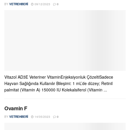
BY
VETREHBERI
09/12/2023
0
Vitazol AD3E Veteriner VitaminEnjeksiyonluk ÇözeltiSadece
Hayvan Sağlığında Kullanılır Bileşimi: 1 mL’de düzey; Retinil
palmitat (Vitamin A) 150000 IU Kolekalsiferol (Vitamin ...
Ovamin F
BY
VETREHBERI
14/05/2023
0