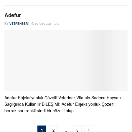
Adefur
BY
VETREHBERI
09/05/2022
0
Adefur Enjeksiyonluk Çözelti Veteriner Vitamin Sadece Hayvan
Sağlığında Kullanılır BİLEŞİMİ: Adefur Enjeksiyonluk Çözelti;
berrak sarı renkli steril bir çözelti olup ...
1
2
…
5