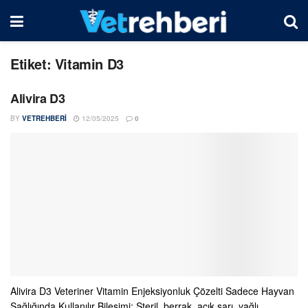
Etiket:
Vitamin D3
Alivira D3
BY
VETREHBERI
12/05/2025
0
Alivira D3 Veteriner Vitamin Enjeksiyonluk Çözelti Sadece Hayvan
Sağlığında Kullanılır Bileşimi: Steril, berrak, açık sarı, yağlı