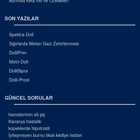
Burmilla Kedi Irkı ve Özellikleri
SON YAZILAR
Spektra-Doll
Sığırlarda Metan Gazı Zehirlenmesi
DolliPrim
Metri-Doll
DolliSipra
Dolli-Prost
GÜNCEL SORULAR
hamsterimin eli şiş
Kanarya hastalık
kopeklerde hipotroidi
İyileşmeyen burnu tıkalı kediye tedavi