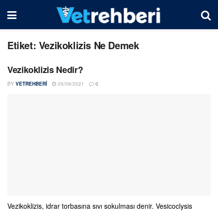
Etiket:
Vezikoklizis Ne Demek
Vezikoklizis Nedir?
BY
VETREHBERI
05/09/2021
0
Vezikoklizis, idrar torbasına sıvı sokulması denir. Vesicoclysis