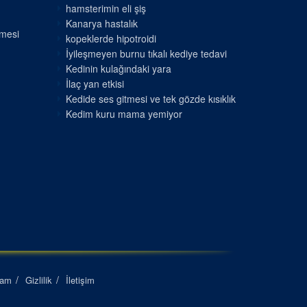
hamsterimin eli şiş
Kanarya hastalık
nmesi
kopeklerde hipotroidi
İyileşmeyen burnu tıkalı kediye tedavi
Kedinin kulağındaki yara
İlaç yan etkisi
Kedide ses gitmesi ve tek gözde kısıklık
Kedim kuru mama yemiyor
lam
Gizlilik
İletişim