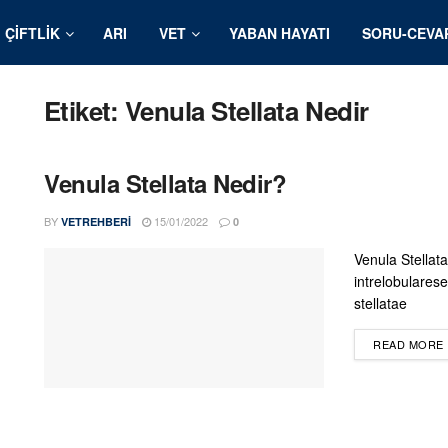
ÇIFTLIK
ARI
VET
YABAN HAYATI
SORU-CEVA
Etiket:
Venula Stellata Nedir
Venula Stellata Nedir?
BY
15/01/2022
VETREHBERI
0
Venula Stellata
intrelobulares
stellatae
READ MORE