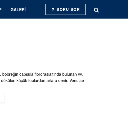
P
GALERI
SORU SOR
, böbreğin capsula fibrorasıaltında bulunan vv.
e dökülen küçük toplardamarlara denir. Venulae
DETAILS