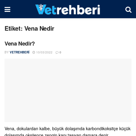
Etiket:
Vena Nedir
Vena Nedir?
BY
VETREHBERI
10/03/2022
0
Vena, dokulardan kalbe, büyük dolaşımda karbondikoksitçe küçük
dolaşımda oksijence zengin kanı taşıyan damara denir.