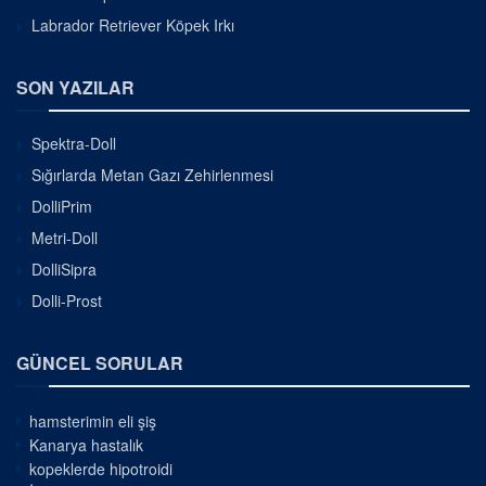
Labrador Retriever Köpek Irkı
SON YAZILAR
Spektra-Doll
Sığırlarda Metan Gazı Zehirlenmesi
DolliPrim
Metri-Doll
DolliSipra
Dolli-Prost
GÜNCEL SORULAR
hamsterimin eli şiş
Kanarya hastalık
kopeklerde hipotroidi