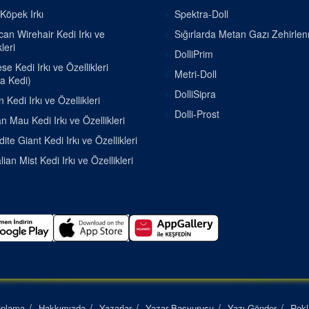
 Köpek Irkı
Spektra-Doll
an Wirehair Kedi Irkı ve
Sığırlarda Metan Gazı Zehirle
leri
DolliPrim
e Kedi Irkı ve Özellikleri
Metri-Doll
a Kedi)
DolliSipra
 Kedi Irkı ve Özellikleri
Dolli-Prost
n Mau Kedi Irkı ve Özellikleri
ite Giant Kedi Irkı ve Özellikleri
lian Mist Kedi Irkı ve Özellikleri
aplama
Hakkımızda
Yazarlar
Yazar Başvurusu
Yazı Gönder
Rek