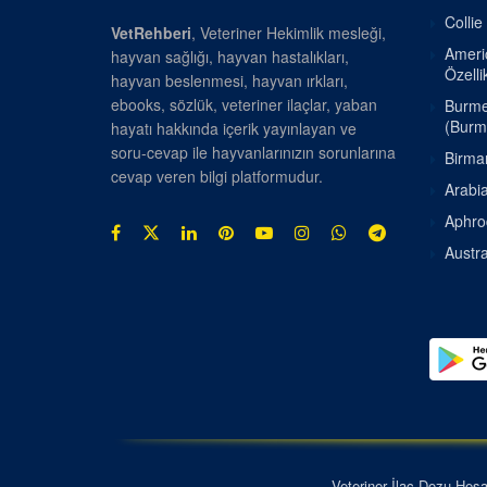
Collie
VetRehberi
, Veteriner Hekimlik mesleği,
Americ
hayvan sağlığı, hayvan hastalıkları,
Özellik
hayvan beslenmesi, hayvan ırkları,
ebooks, sözlük, veteriner ilaçlar, yaban
Burmes
(Burm
hayatı hakkında içerik yayınlayan ve
soru-cevap ile hayvanlarınızın sorunlarına
Birman
cevap veren bilgi platformudur.
Arabia
Aphrod
Austra
Veteriner İlaç Dozu Hes