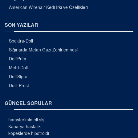
American Wirehair Kedi Irkı ve Özellikleri
SON YAZILAR
Spektra-Doll
Sığırlarda Metan Gazı Zehirlenmesi
DolliPrim
Metri-Doll
DolliSipra
Dolli-Prost
GÜNCEL SORULAR
hamsterimin eli şiş
Kanarya hastalık
kopeklerde hipotroidi