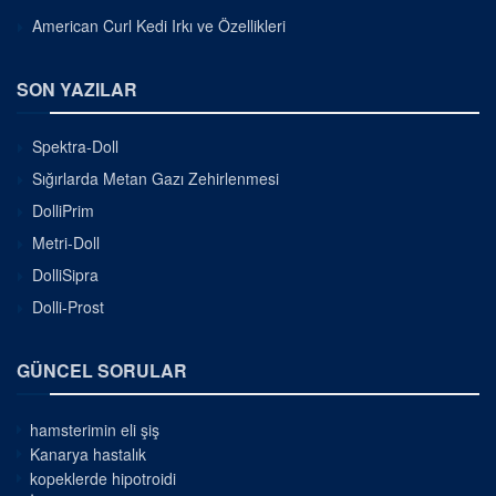
American Curl Kedi Irkı ve Özellikleri
SON YAZILAR
Spektra-Doll
Sığırlarda Metan Gazı Zehirlenmesi
DolliPrim
Metri-Doll
DolliSipra
Dolli-Prost
GÜNCEL SORULAR
hamsterimin eli şiş
Kanarya hastalık
kopeklerde hipotroidi