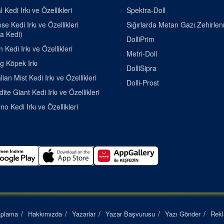
 Kedi Irkı ve Özellikleri
Spektra-Doll
e Kedi Irkı ve Özellikleri
Sığırlarda Metan Gazı Zehirle
a Kedi)
DolliPrim
 Kedi Irkı ve Özellikleri
Metri-Doll
g Köpek Irkı
DolliSipra
lian Mist Kedi Irkı ve Özellikleri
Dolli-Prost
ite Giant Kedi Irkı ve Özellikleri
o Kedi Irkı ve Özellikleri
aplama
Hakkımızda
Yazarlar
Yazar Başvurusu
Yazı Gönder
Rek