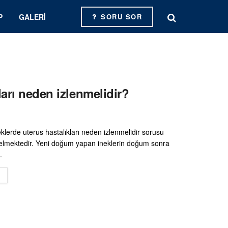
P
GALERI
SORU SOR
ları neden izlenmelidir?
klerde uterus hastalıkları neden izlenmelidir sorusu
elmektedir. Yeni doğum yapan ineklerin doğum sonra
.
DETAILS