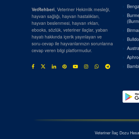
Bengal
VetRehberi
, Veteriner Hekimlik mesleği,
Burmes
hayvan sağlığı, hayvan hastalıkları,
(Burm
hayvan beslenmesi, hayvan ırkları,
ebooks, sözlük, veteriner ilaçlar, yaban
Birman
hayatı hakkında içerik yayınlayan ve
Bulldo
soru-cevap ile hayvanlarınızın sorunlarına
Austra
cevap veren bilgi platformudur.
Aphrod
Bambin
Veteriner İlaç Dozu Hes