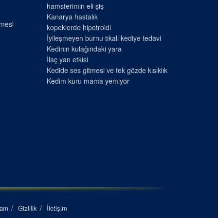
hamsterimin eli şiş
Kanarya hastalık
nmesi
kopeklerde hipotroidi
İyileşmeyen burnu tıkalı kediye tedavi
Kedinin kulağındaki yara
İlaç yan etkisi
Kedide ses gitmesi ve tek gözde kısıklık
Kedim kuru mama yemiyor
lam
Gizlilik
İletişim