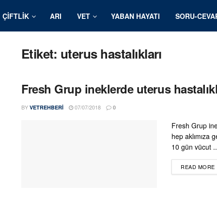
ÇIFTLIK
ARI
VET
YABAN HAYATI
SORU-CEVA
Etiket:
uterus hastalıkları
Fresh Grup ineklerde uterus hastalık
BY
07/07/2018
VETREHBERI
0
Fresh Grup ine
hep aklımıza g
10 gün vücut ..
READ MORE