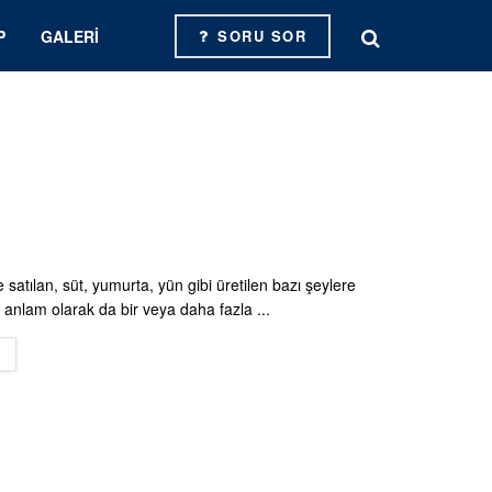
P
GALERI
SORU SOR
e satılan, süt, yumurta, yün gibi üretilen bazı şeylere
ir anlam olarak da bir veya daha fazla ...
DETAILS