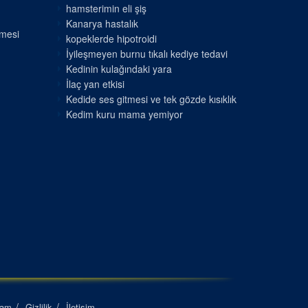
hamsterimin eli şiş
Kanarya hastalık
nmesi
kopeklerde hipotroidi
İyileşmeyen burnu tıkalı kediye tedavi
Kedinin kulağındaki yara
İlaç yan etkisi
Kedide ses gitmesi ve tek gözde kısıklık
Kedim kuru mama yemiyor
lam
Gizlilik
İletişim