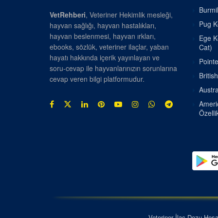
Burmil
VetRehberi
, Veteriner Hekimlik mesleği,
Pug Kö
hayvan sağlığı, hayvan hastalıkları,
hayvan beslenmesi, hayvan ırkları,
Ege Ke
ebooks, sözlük, veteriner ilaçlar, yaban
Cat)
hayatı hakkında içerik yayınlayan ve
Pointe
soru-cevap ile hayvanlarınızın sorunlarına
Britis
cevap veren bilgi platformudur.
Austra
Americ
Özellik
Veteriner İlaç Dozu Hes