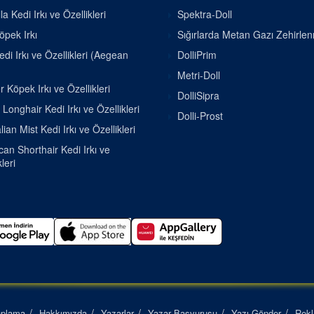
la Kedi Irkı ve Özellikleri
Spektra-Doll
pek Irkı
Sığırlarda Metan Gazı Zehirle
di Irkı ve Özellikleri (Aegean
DolliPrim
Metri-Doll
r Köpek Irkı ve Özellikleri
DolliSipra
h Longhair Kedi Irkı ve Özellikleri
Dolli-Prost
lian Mist Kedi Irkı ve Özellikleri
an Shorthair Kedi Irkı ve
leri
aplama
Hakkımızda
Yazarlar
Yazar Başvurusu
Yazı Gönder
Rek