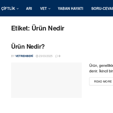
ÇIFTLIK
ARI
VET
YABAN HAYATI
SORU-CEVA
Etiket:
Ürün Nedir
Ürün Nedir?
BY
23/03/2025
VETREHBERI
0
Ürün, genellikl
denir. İkincil b
READ MORE