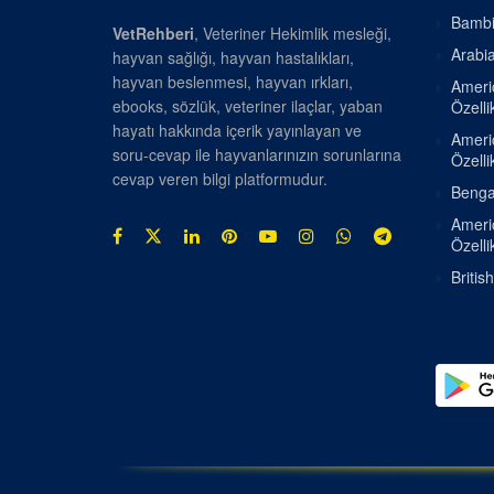
Bambin
VetRehberi
, Veteriner Hekimlik mesleği,
Arabia
hayvan sağlığı, hayvan hastalıkları,
hayvan beslenmesi, hayvan ırkları,
Americ
ebooks, sözlük, veteriner ilaçlar, yaban
Özellik
hayatı hakkında içerik yayınlayan ve
Americ
soru-cevap ile hayvanlarınızın sorunlarına
Özellik
cevap veren bilgi platformudur.
Bengal
Americ
Özellik
Britis