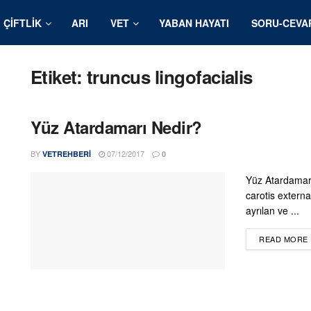
ÇIFTLIK
ARI
VET
YABAN HAYATI
SORU-CEVA
Etiket:
truncus lingofacialis
Yüz Atardamarı Nedir?
BY
07/12/2017
VETREHBERI
0
Yüz Atardamarı
carotis externa
ayrılan ve ...
READ MORE