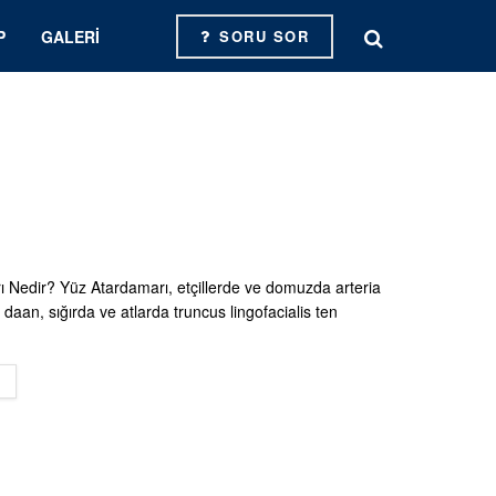
P
GALERI
SORU SOR
 Nedir? Yüz Atardamarı, etçillerde ve domuzda arteria
 daan, sığırda ve atlarda truncus lingofacialis ten
DETAILS