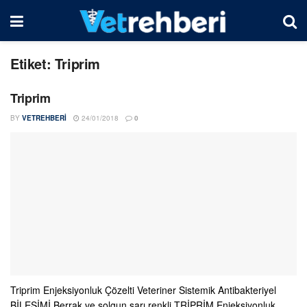
Etiket:
Triprim
Triprim
BY
VETREHBERI
24/01/2018
0
Triprim Enjeksiyonluk Çözelti Veteriner Sistemik Antibakteriyel
BİLEŞİMİ Berrak ve solgun sarı renkli TRİPRİM Enjeksiyonluk