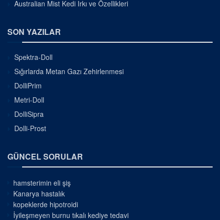
Australian Mist Kedi Irkı ve Özellikleri
SON YAZILAR
Spektra-Doll
Sığırlarda Metan Gazı Zehirlenmesi
DolliPrim
Metri-Doll
DolliSipra
Dolli-Prost
GÜNCEL SORULAR
hamsterimin eli şiş
Kanarya hastalık
kopeklerde hipotroidi
İyileşmeyen burnu tıkalı kediye tedavi