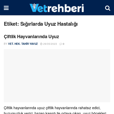
Etiket:
Sığırlarda Uyuz Hastalığı
Çiftlik Hayvanlarında Uyuz
BY
VET. HEK. TAHIR YAVUZ
29/05/2023
0
Çiftlik hayvanlarında uyuz çiftlik hayvanlarında rahatsız edici,
huzursuzluk verici, bazen kaşıntı ile ortaya çıkan, uyuz böcekleri