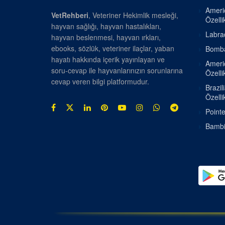
Americ
VetRehberi
, Veteriner Hekimlik mesleği,
Özellik
hayvan sağlığı, hayvan hastalıkları,
Labrad
hayvan beslenmesi, hayvan ırkları,
ebooks, sözlük, veteriner ilaçlar, yaban
Bombay
hayatı hakkında içerik yayınlayan ve
Americ
soru-cevap ile hayvanlarınızın sorunlarına
Özellik
cevap veren bilgi platformudur.
Brazil
Özellik
Pointe
Bambin