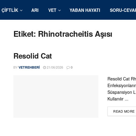
ÇIFTLIK
ARI
VET
YABAN HAYATI
SORU-CEVA
Etiket:
Rhinotracheitis Aşısı
Resolid Cat
BY
21/06/2026
VETREHBERI
0
Resolid Cat Rh
Enfeksiyonları
Süspansiyon Li
Kullanılır ...
READ MORE