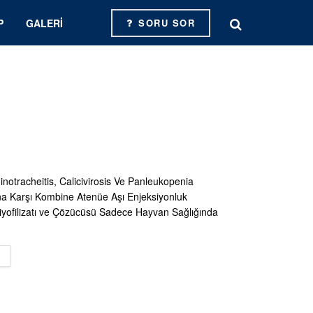
P
GALERI
SORU SOR
inotracheitis, Calicivirosis Ve Panleukopenia
na Karşı Kombine Atenüe Aşı Enjeksiyonluk
yofilizatı ve Çözücüsü Sadece Hayvan Sağlığında
DETAILS