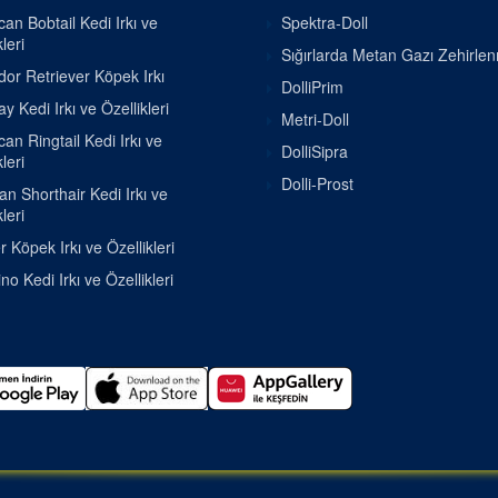
an Bobtail Kedi Irkı ve
Spektra-Doll
leri
Sığırlarda Metan Gazı Zehirle
or Retriever Köpek Irkı
DolliPrim
 Kedi Irkı ve Özellikleri
Metri-Doll
an Ringtail Kedi Irkı ve
DolliSipra
leri
Dolli-Prost
ian Shorthair Kedi Irkı ve
leri
r Köpek Irkı ve Özellikleri
o Kedi Irkı ve Özellikleri