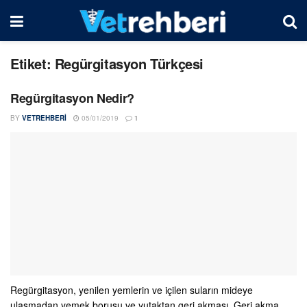
Etiket:
Regürgitasyon Türkçesi
Regürgitasyon Nedir?
BY
VETREHBERI
05/01/2019
1
Regürgitasyon, yenilen yemlerin ve içilen suların mideye
ulaşmadan yemek borusu ve yutaktan geri akması. Geri akma