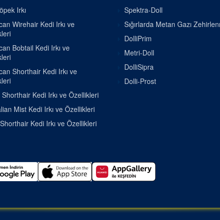
pek Irkı
Spektra-Doll
an Wirehair Kedi Irkı ve
Sığırlarda Metan Gazı Zehirle
leri
DolliPrim
an Bobtail Kedi Irkı ve
Metri-Doll
leri
DolliSipra
an Shorthair Kedi Irkı ve
leri
Dolli-Prost
h Shorthair Kedi Irkı ve Özellikleri
lian Mist Kedi Irkı ve Özellikleri
Shorthair Kedi Irkı ve Özellikleri