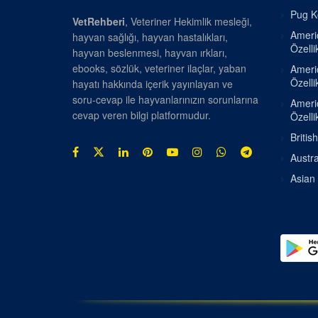
Pug Kö
VetRehberi
, Veteriner Hekimlik mesleği,
Americ
hayvan sağlığı, hayvan hastalıkları,
Özellik
hayvan beslenmesi, hayvan ırkları,
ebooks, sözlük, veteriner ilaçlar, yaban
Americ
Özellik
hayatı hakkında içerik yayınlayan ve
soru-cevap ile hayvanlarınızın sorunlarına
Americ
cevap veren bilgi platformudur.
Özellik
Britis
Austra
Asian 