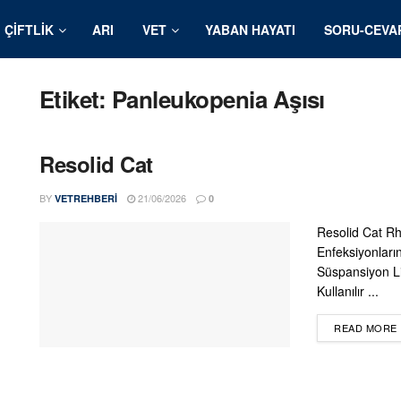
ÇIFTLIK
ARI
VET
YABAN HAYATI
SORU-CEVA
Etiket:
Panleukopenia Aşısı
Resolid Cat
BY
21/06/2026
VETREHBERI
0
Resolid Cat Rh
Enfeksiyonları
Süspansiyon Li
Kullanılır ...
READ MORE