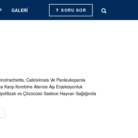
P
GALERI
SORU SOR
inotracheitis, Calicivirosis Ve Panleukopenia
na Karşı Kombine Atenüe Aşı Enjeksiyonluk
yofilizatı ve Çözücüsü Sadece Hayvan Sağlığında
DETAILS