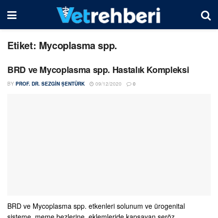
Etiket:
Mycoplasma spp.
BRD ve Mycoplasma spp. Hastalık Kompleksi
BY
PROF. DR. SEZGIN ŞENTÜRK
09/12/2020
0
BRD ve Mycoplasma spp. etkenleri solunum ve ürogenital
sisteme, meme bezlerine, eklemleride kapsayan seröz