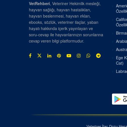
VetRehberi
, Veteriner Hekimlik mesleği,
Americ
hayvan sağlığı, hayvan hastalıkları,
Özellik
hayvan beslenmesi, hayvan ırkları,
Califo
ebooks, sözlük, veteriner ilaçlar, yaban
Özellik
hayatı hakkında içerik yayınlayan ve
Birman
soru-cevap ile hayvanlarınızın sorunlarına
cevap veren bilgi platformudur.
Arabia
Austra
Ege Ke
Cat)
Labrad
Veteriner İlaç Dozu Hes