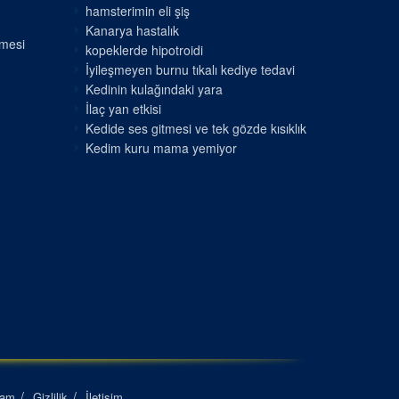
hamsterimin eli şiş
Kanarya hastalık
nmesi
kopeklerde hipotroidi
İyileşmeyen burnu tıkalı kediye tedavi
Kedinin kulağındaki yara
İlaç yan etkisi
Kedide ses gitmesi ve tek gözde kısıklık
Kedim kuru mama yemiyor
lam
Gizlilik
İletişim