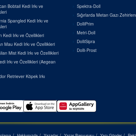
an Bobtail Kedi Irkı ve
Spektra-Doll
leri
Sığırlarda Metan Gazı Zehirle
rnia Spangled Kedi Irkı ve
DolliPrim
leri
Metri-Doll
 Kedi Irkı ve Özellikleri
DolliSipra
n Mau Kedi Irkı ve Özellikleri
Dolli-Prost
lian Mist Kedi Irkı ve Özellikleri
di Irkı ve Özellikleri (Aegean
or Retriever Köpek Irkı
aplama
Hakkımızda
Yazarlar
Yazar Başvurusu
Yazı Gönder
Rek