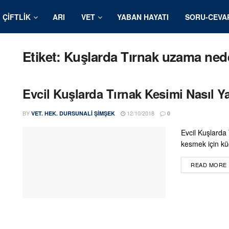
ÇIFTLIK
ARI
VET
YABAN HAYATI
SORU-CEVA
Etiket:
Kuşlarda Tırnak uzama nede
Evcil Kuşlarda Tırnak Kesimi Nasıl Ya
BY
12/10/2018
VET. HEK. DURSUNALI ŞIMŞEK
0
Evcil Kuşlarda 
kesmek için küçü
READ MORE