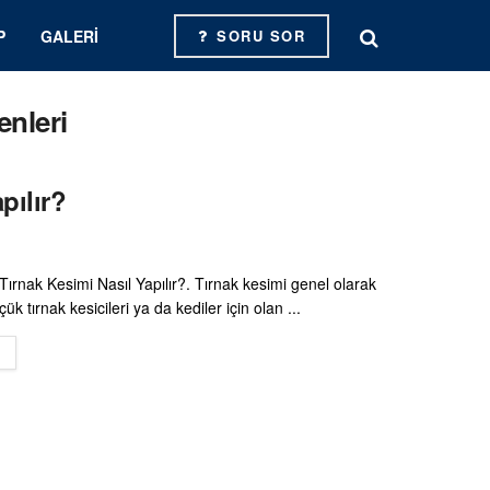
P
GALERI
SORU SOR
nleri
pılır?
Tırnak Kesimi Nasıl Yapılır?. Tırnak kesimi genel olarak
k tırnak kesicileri ya da kediler için olan ...
DETAILS