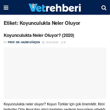
Etiket:
Koyunculukta Neler Oluyor
Koyunculukta Neler Oluyor? (2020)
BY
PROF. DR. HAZIM GÖKÇEN
15/04/2020
0
Koyunculukta neler oluyor? Koyun Türkler için çok önemlidir. Kimi
tarihçiler Orta Asya’dan göçü başlatan nedenin koyunların otladığı