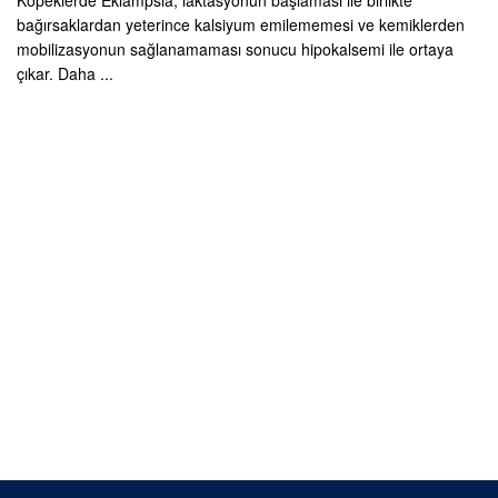
Köpeklerde Eklampsia, laktasyonun başlaması ile birlikte
bağırsaklardan yeterince kalsiyum emilememesi ve kemiklerden
mobilizasyonun sağlanamaması sonucu hipokalsemi ile ortaya
çıkar. Daha ...