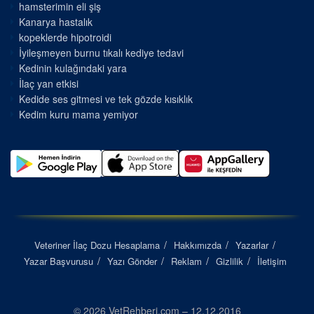
hamsterimin eli şiş
Kanarya hastalık
kopeklerde hipotroidi
İyileşmeyen burnu tıkalı kediye tedavi
Kedinin kulağındaki yara
İlaç yan etkisi
Kedide ses gitmesi ve tek gözde kısıklık
Kedim kuru mama yemiyor
Veteriner İlaç Dozu Hesaplama
Hakkımızda
Yazarlar
Yazar Başvurusu
Yazı Gönder
Reklam
Gizlilik
İletişim
© 2026 VetRehberi.com – 12.12.2016