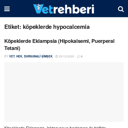
Etiket:
köpeklerde hypocalcemia
Köpeklerde Eklampsia (Hipokalsemi, Puerperal
Tetani)
BY
VET. HEK. DURSUNALI ŞIMŞEK
05/12/2020
0