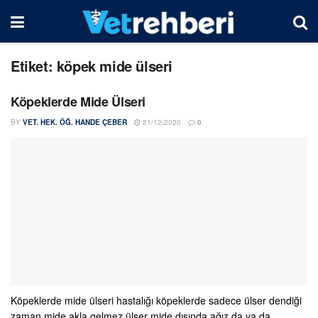
Etiket:
köpek mide ülseri
Köpeklerde Mide Ülseri
BY
VET. HEK. ÖĞ. HANDE ÇEBER
21/12/2020
0
Köpeklerde mide ülseri hastalığı köpeklerde sadece ülser dendiği
zaman mide akla gelmez ülser mide dışında ağız da ya da