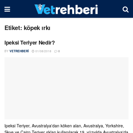
Etiket:
köpek ırkı
Ipeksi Teriyer Nedir?
BY
VETREHBERI
01/08/2018
0
Ipeksi Teriyer, Avustralya'dan köken alan, Avustralya, Yorkshire,
Skye ve Cairn Teriyer ırkları kullanılarak 19. yüzyılda Avustralya'da