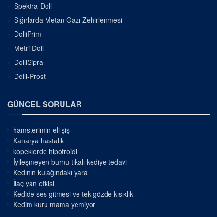
Spektra-Doll
Sığırlarda Metan Gazı Zehirlenmesi
DolliPrim
Metri-Doll
DolliSipra
Dolli-Prost
GÜNCEL SORULAR
hamsterimin eli şiş
Kanarya hastalık
kopeklerde hipotroidi
İyileşmeyen burnu tıkalı kediye tedavi
Kedinin kulağındaki yara
İlaç yan etkisi
Kedide ses gitmesi ve tek gözde kısıklık
Kedim kuru mama yemiyor