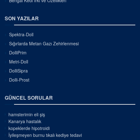
Bengal Kedi Irkı ve Özellikleri
SON YAZILAR
Spektra-Doll
Sığırlarda Metan Gazı Zehirlenmesi
DolliPrim
Metri-Doll
DolliSipra
Dolli-Prost
GÜNCEL SORULAR
hamsterimin eli şiş
Kanarya hastalık
kopeklerde hipotroidi
İyileşmeyen burnu tıkalı kediye tedavi