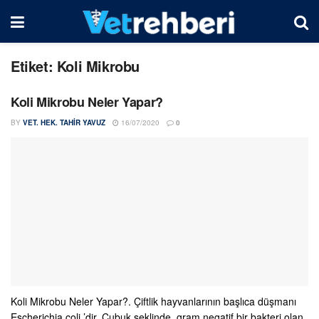
Etiket:
Koli Mikrobu
Koli Mikrobu Neler Yapar?
BY
VET. HEK. TAHIR YAVUZ
16/07/2020
0
Koli Mikrobu Neler Yapar?. Çiftlik hayvanlarının başlıca düşmanı
Escherichia coli ’dir. Çubuk şeklinde, gram negatif bir bakteri olan