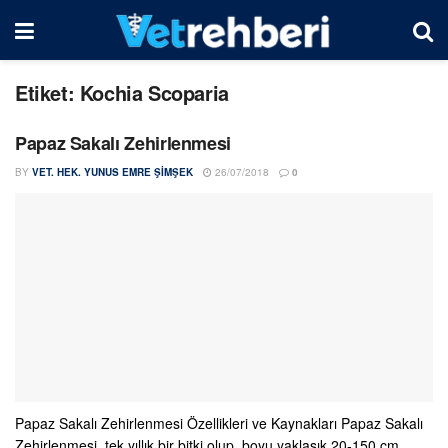
Etiket:
Kochia Scoparia
Papaz Sakalı Zehirlenmesi
BY
VET. HEK. YUNUS EMRE ŞIMŞEK
26/07/2018
0
Papaz Sakalı Zehirlenmesi Özellikleri ve Kaynakları Papaz Sakalı
Zehirlenmesi, tek yıllık bir bitki olup, boyu yaklaşık 20-150 cm