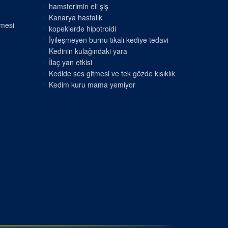
hamsterimin eli şiş
Kanarya hastalık
nmesi
kopeklerde hipotroidi
İyileşmeyen burnu tıkalı kediye tedavi
Kedinin kulağındaki yara
İlaç yan etkisi
Kedide ses gitmesi ve tek gözde kısıklık
Kedim kuru mama yemiyor