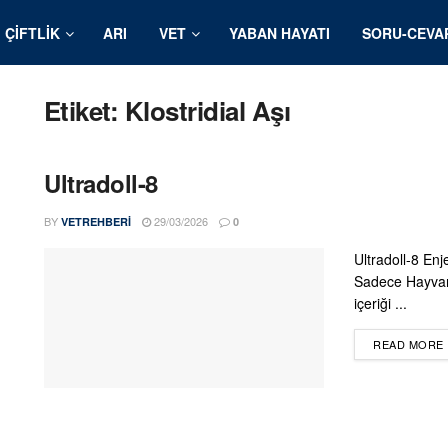
ÇIFTLIK
ARI
VET
YABAN HAYATI
SORU-CEVA
Etiket:
Klostridial Aşı
Ultradoll-8
BY
29/03/2026
VETREHBERI
0
Ultradoll-8 Enj
Sadece Hayvan S
içeriği ...
READ MORE