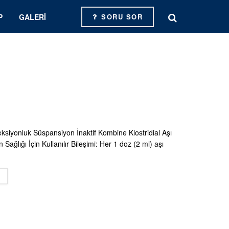
P
GALERI
SORU SOR
eksiyonluk Süspansiyon İnaktif Kombine Klostridial Aşı
ağlığı İçin Kullanılır Bileşimi: Her 1 doz (2 ml) aşı
DETAILS