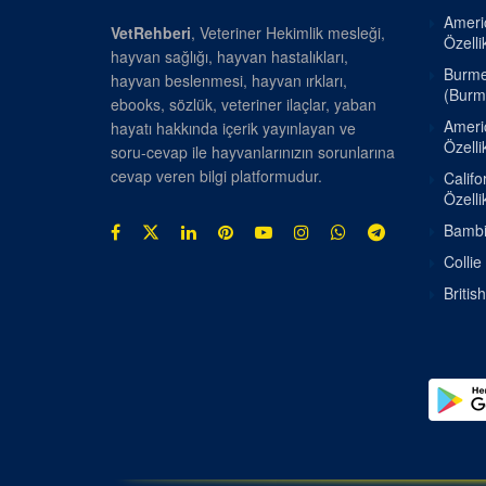
Americ
VetRehberi
, Veteriner Hekimlik mesleği,
Özellik
hayvan sağlığı, hayvan hastalıkları,
Burmes
hayvan beslenmesi, hayvan ırkları,
(Burm
ebooks, sözlük, veteriner ilaçlar, yaban
Americ
hayatı hakkında içerik yayınlayan ve
Özellik
soru-cevap ile hayvanlarınızın sorunlarına
cevap veren bilgi platformudur.
Califo
Özellik
Bambin
Collie
Britis