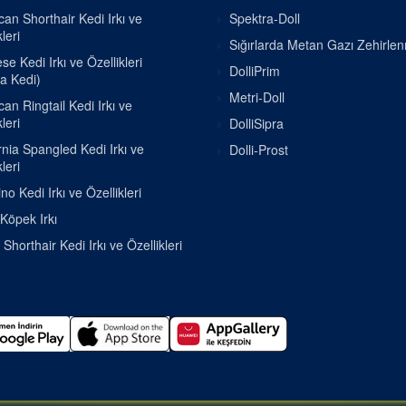
an Shorthair Kedi Irkı ve
Spektra-Doll
leri
Sığırlarda Metan Gazı Zehirle
e Kedi Irkı ve Özellikleri
DolliPrim
a Kedi)
Metri-Doll
an Ringtail Kedi Irkı ve
leri
DolliSipra
rnia Spangled Kedi Irkı ve
Dolli-Prost
leri
o Kedi Irkı ve Özellikleri
 Köpek Irkı
h Shorthair Kedi Irkı ve Özellikleri