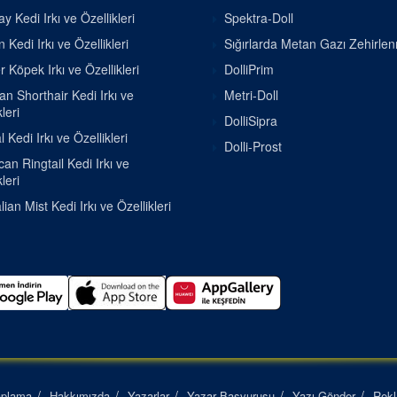
 Kedi Irkı ve Özellikleri
Spektra-Doll
 Kedi Irkı ve Özellikleri
Sığırlarda Metan Gazı Zehirle
r Köpek Irkı ve Özellikleri
DolliPrim
ian Shorthair Kedi Irkı ve
Metri-Doll
leri
DolliSipra
 Kedi Irkı ve Özellikleri
Dolli-Prost
an Ringtail Kedi Irkı ve
leri
lian Mist Kedi Irkı ve Özellikleri
aplama
Hakkımızda
Yazarlar
Yazar Başvurusu
Yazı Gönder
Rek