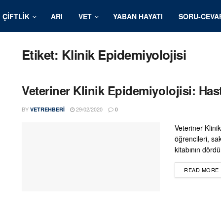
ÇIFTLIK
ARI
VET
YABAN HAYATI
SORU-CEVA
Etiket:
Klinik Epidemiyolojisi
Veteriner Klinik Epidemiyolojisi: Ha
BY
29/02/2020
VETREHBERI
0
Veteriner Klini
öğrencileri, sa
kitabının dördü
READ MORE