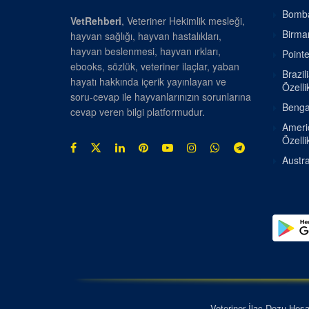
Bombay
VetRehberi
, Veteriner Hekimlik mesleği,
Birman
hayvan sağlığı, hayvan hastalıkları,
hayvan beslenmesi, hayvan ırkları,
Pointe
ebooks, sözlük, veteriner ilaçlar, yaban
Brazil
hayatı hakkında içerik yayınlayan ve
Özellik
soru-cevap ile hayvanlarınızın sorunlarına
Bengal
cevap veren bilgi platformudur.
Americ
Özellik
Austra
Veteriner İlaç Dozu Hes