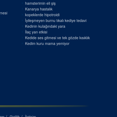
hamsterimin eli şiş
Kanarya hastalık
nmesi
kopeklerde hipotroidi
İyileşmeyen burnu tıkalı kediye tedavi
Kedinin kulağındaki yara
İlaç yan etkisi
Kedide ses gitmesi ve tek gözde kısıklık
Kedim kuru mama yemiyor
lam
Gizlilik
İletişim