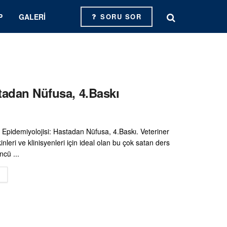
P
GALERI
SORU SOR
stadan Nüfusa, 4.Baskı
k Epidemiyolojisi: Hastadan Nüfusa, 4.Baskı. Veteriner
kinleri ve klinisyenleri için ideal olan bu çok satan ders
ncü ...
DETAILS