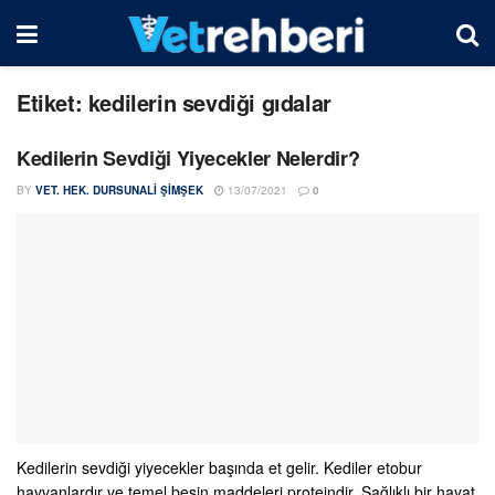
Etiket:
kedilerin sevdiği gıdalar
Kedilerin Sevdiği Yiyecekler Nelerdir?
BY
VET. HEK. DURSUNALI ŞIMŞEK
13/07/2021
0
Kedilerin sevdiği yiyecekler başında et gelir. Kediler etobur
hayvanlardır ve temel besin maddeleri proteindir. Sağlıklı bir hayat