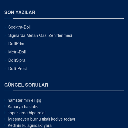
SON YAZILAR
Spektra-Doll
Sığırlarda Metan Gazı Zehirlenmesi
DolliPrim
Metri-Doll
DolliSipra
Dolli-Prost
GÜNCEL SORULAR
hamsterimin eli şiş
Kanarya hastalık
kopeklerde hipotroidi
İyileşmeyen burnu tıkalı kediye tedavi
Kedinin kulağındaki yara