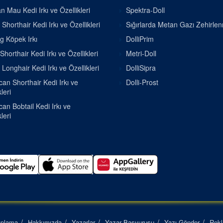
n Mau Kedi Irkı ve Özellikleri
Spektra-Doll
h Shorthair Kedi Irkı ve Özellikleri
Sığırlarda Metan Gazı Zehirle
g Köpek Irkı
DolliPrim
Shorthair Kedi Irkı ve Özellikleri
Metri-Doll
h Longhair Kedi Irkı ve Özellikleri
DolliSipra
an Shorthair Kedi Irkı ve
Dolli-Prost
leri
an Bobtail Kedi Irkı ve
leri
aplama
Hakkımızda
Yazarlar
Yazar Başvurusu
Yazı Gönder
Rek