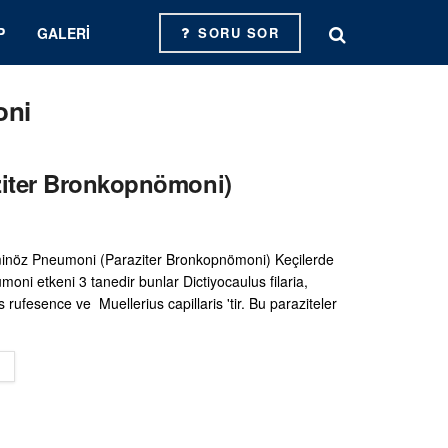
P
GALERI
SORU SOR
oni
ziter Bronkopnömoni)
minöz Pneumoni (Paraziter Bronkopnömoni) Keçilerde
oni etkeni 3 tanedir bunlar Dictiyocaulus filaria,
 rufesence ve Muellerius capillaris 'tir. Bu paraziteler
DETAILS