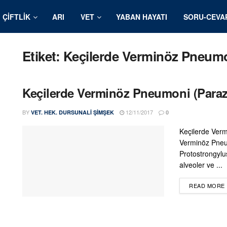
ÇIFTLIK
ARI
VET
YABAN HAYATI
SORU-CEVA
Etiket:
Keçilerde Verminöz Pneum
Keçilerde Verminöz Pneumoni (Para
BY
12/11/2017
VET. HEK. DURSUNALI ŞIMŞEK
0
Keçilerde Ver
Verminöz Pneum
Protostrongylus
alveoler ve ...
READ MORE