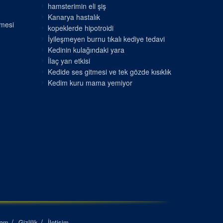
hamsterimin eli şiş
Kanarya hastalık
nmesi
kopeklerde hipotroidi
İyileşmeyen burnu tıkalı kediye tedavi
Kedinin kulağındaki yara
İlaç yan etkisi
Kedide ses gitmesi ve tek gözde kısıklık
Kedim kuru mama yemiyor
lam
Gizlilik
İletişim