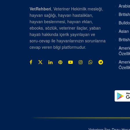
Arabia
VetRehberi
, Veteriner Hekimlik mesleği,
Britis
hayvan sağlığı, hayvan hastalıkları,
hayvan beslenmesi, hayvan ırkları,
Bulldo
ebooks, sözlük, veteriner ilaçlar, yaban
Asian 
hayatı hakkında içerik yayınlayan ve
Britis
soru-cevap ile hayvanlarınızın sorunlarına
cevap veren bilgi platformudur.
Americ
Özellik
Americ
Özellik
Veteriner İlaç Dozu Hes