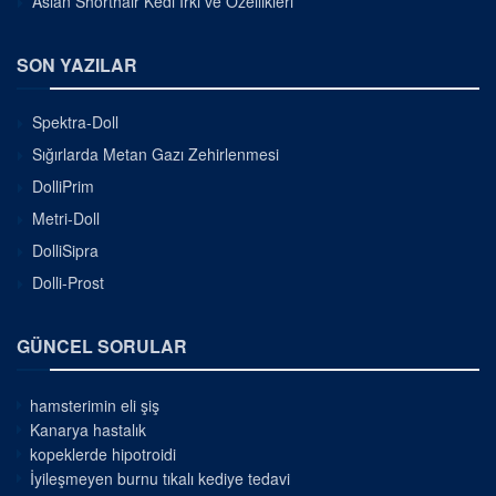
Asian Shorthair Kedi Irkı ve Özellikleri
SON YAZILAR
Spektra-Doll
Sığırlarda Metan Gazı Zehirlenmesi
DolliPrim
Metri-Doll
DolliSipra
Dolli-Prost
GÜNCEL SORULAR
hamsterimin eli şiş
Kanarya hastalık
kopeklerde hipotroidi
İyileşmeyen burnu tıkalı kediye tedavi