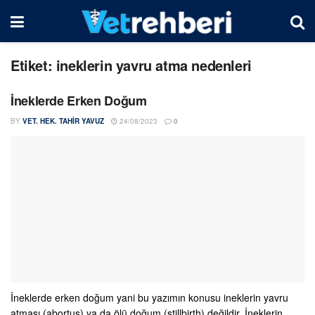
Etiket:
ineklerin yavru atma nedenleri
İneklerde Erken Doğum
BY
VET. HEK. TAHIR YAVUZ
24/08/2023
0
İneklerde erken doğum yani bu yazımın konusu ineklerin yavru
atması (abortus) ya da ölü doğum (stillbirth) değildir. İneklerin