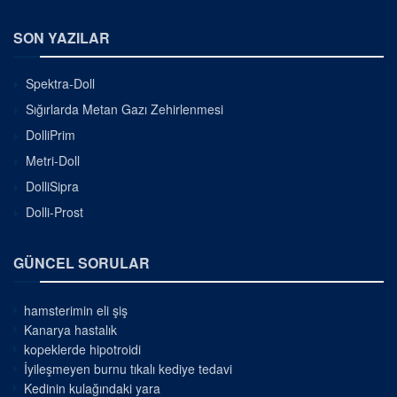
SON YAZILAR
Spektra-Doll
Sığırlarda Metan Gazı Zehirlenmesi
DolliPrim
Metri-Doll
DolliSipra
Dolli-Prost
GÜNCEL SORULAR
hamsterimin eli şiş
Kanarya hastalık
kopeklerde hipotroidi
İyileşmeyen burnu tıkalı kediye tedavi
Kedinin kulağındaki yara