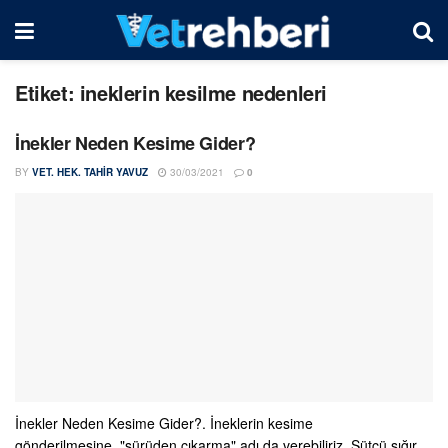
Etiket:
ineklerin kesilme nedenleri
İnekler Neden Kesime Gider?
BY
VET. HEK. TAHIR YAVUZ
30/03/2021
0
İnekler Neden Kesime Gider?. İneklerin kesime
gönderilmesine "sürüden çıkarma" adı da verebiliriz. Sütçü sığır