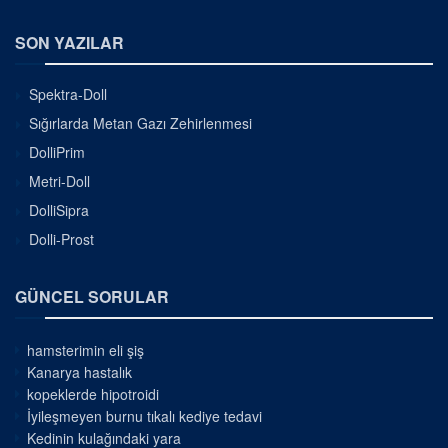
SON YAZILAR
Spektra-Doll
Sığırlarda Metan Gazı Zehirlenmesi
DolliPrim
Metri-Doll
DolliSipra
Dolli-Prost
GÜNCEL SORULAR
hamsterimin eli şiş
Kanarya hastalık
kopeklerde hipotroidi
İyileşmeyen burnu tıkalı kediye tedavi
Kedinin kulağındaki yara