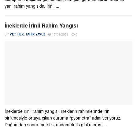
yani rahim yangısıdır. İrinli ...
İneklerde İrinli Rahim Yangısı
BY
VET. HEK. TAHIR YAVUZ
15/08/2023
0
İneklerde irinli rahim yangısı, ineklerin rahimlerinde irin
birikmesiyle ortaya çıkan duruma “pyometra” adını veriyoruz.
Doğumdan sonra metritis, endometritis gibi uterus ...