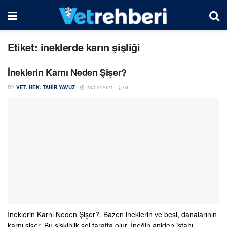
Etiket:
ineklerde karın şişliği
İneklerin Karnı Neden Şişer?
BY
VET. HEK. TAHIR YAVUZ
23/03/2021
0
İneklerin Karnı Neden Şişer?. Bazen ineklerin ve besi, danalarının
karnı şişer. Bu şişkinlik sol tarafta olur. İneğin aniden iştahı