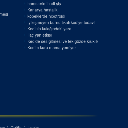
hamsterimin eli şiş
Kanarya hastalık
nmesi
kopeklerde hipotroidi
İyileşmeyen burnu tıkalı kediye tedavi
Kedinin kulağındaki yara
İlaç yan etkisi
Kedide ses gitmesi ve tek gözde kısıklık
Kedim kuru mama yemiyor
lam
Gizlilik
İletişim