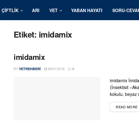
ÇIFTLIK
ARI
VET
YABAN HAYATI
SORU-CEVA
Etiket:
imidamix
imidamix
BY
09/01/2018
VETREHBERI
0
imidamix İmida
(İnsektisit –Ak
kokulu, beyaz re
READ MORE