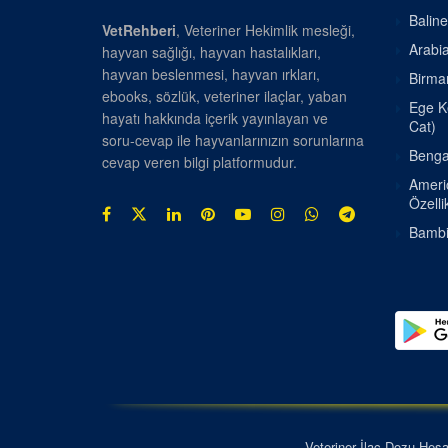
Baline
VetRehberi
, Veteriner Hekimlik mesleği,
Arabia
hayvan sağlığı, hayvan hastalıkları,
hayvan beslenmesi, hayvan ırkları,
Birman
ebooks, sözlük, veteriner ilaçlar, yaban
Ege Ke
hayatı hakkında içerik yayınlayan ve
Cat)
soru-cevap ile hayvanlarınızın sorunlarına
Bengal
cevap veren bilgi platformudur.
Americ
Özellik
Bambin
Veteriner İlaç Dozu Hes