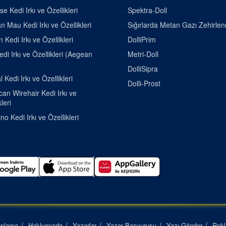
se Kedi Irkı ve Özellikleri
Spektra-Doll
n Mau Kedi Irkı ve Özellikleri
Sığırlarda Metan Gazı Zehirle
 Kedi Irkı ve Özellikleri
DolliPrim
di Irkı ve Özellikleri (Aegean
Metri-Doll
DolliSipra
 Kedi Irkı ve Özellikleri
Dolli-Prost
an Wirehair Kedi Irkı ve
leri
o Kedi Irkı ve Özellikleri
aplama
Hakkımızda
Yazarlar
Yazar Başvurusu
Yazı Gönder
Rek