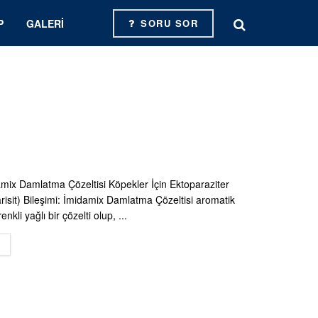
P
GALERI
SORU SOR
mix Damlatma Çözeltisi Köpekler İçin Ektoparaziter
arisit) Bileşimi: İmidamix Damlatma Çözeltisi aromatik
nkli yağlı bir çözelti olup, ...
DETAILS