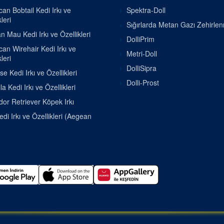
an Bobtail Kedi Irkı ve
Spektra-Doll
leri
Sığırlarda Metan Gazı Zehirle
n Mau Kedi Irkı ve Özellikleri
DolliPrim
an Wirehair Kedi Irkı ve
Metri-Doll
leri
DolliSipra
se Kedi Irkı ve Özellikleri
Dolli-Prost
la Kedi Irkı ve Özellikleri
or Retriever Köpek Irkı
di Irkı ve Özellikleri (Aegean