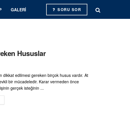
P
GALERI
SORU SOR
reken Hususlar
n dikkat edilmesi gereken birçok husus vardır. At
vkli bir mücadeledir. Karar vermeden önce
şinin gerçek isteğinin ...
DETAILS