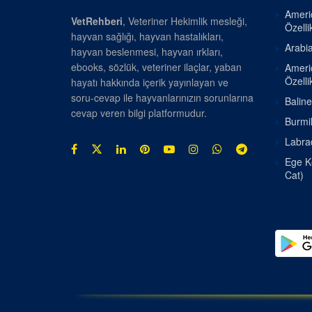
Americ
VetRehberi
, Veteriner Hekimlik mesleği,
Özellik
hayvan sağlığı, hayvan hastalıkları,
Arabia
hayvan beslenmesi, hayvan ırkları,
ebooks, sözlük, veteriner ilaçlar, yaban
Americ
Özellik
hayatı hakkında içerik yayınlayan ve
soru-cevap ile hayvanlarınızın sorunlarına
Baline
cevap veren bilgi platformudur.
Burmil
Labrad
Ege Ke
Cat)