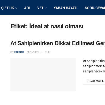
ÇIFTLIK
ARI
VET
YABAN HAYATI
SORU-CEVA
Etiket:
İdeal at nasıl olması
At Sahiplenirken Dikkat Edilmesi Ge
BY
29/10/2018
EDITOR
0
At sahiplenirke
sahiplenmek ze
sahiplenecek ki
READ MORE