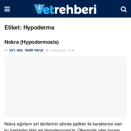
Etiket:
Hypoderma
Nokra (Hypodermosis)
BY
VET. HEK. TAHIR YAVUZ
10/06/2020
0
Nokra sığırların sırt derilerinin altında şişlikler ile karakterize olan
bu hastalığın tıbbi adı Hypodermosis’tir. Ülkemizde yıllar öncesi