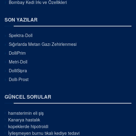
Bombay Kedi Irkı ve Özellikleri
SON YAZILAR
Spektra-Doll
Sığırlarda Metan Gazı Zehirlenmesi
DolliPrim
Metri-Doll
DolliSipra
Dolli-Prost
GÜNCEL SORULAR
hamsterimin eli şiş
Kanarya hastalık
kopeklerde hipotroidi
İyileşmeyen burnu tıkalı kediye tedavi