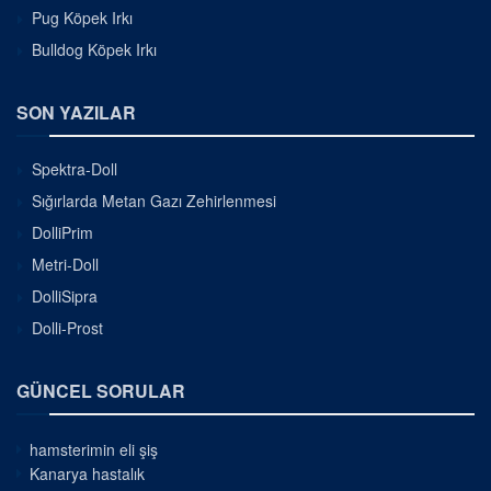
Pug Köpek Irkı
Bulldog Köpek Irkı
SON YAZILAR
Spektra-Doll
Sığırlarda Metan Gazı Zehirlenmesi
DolliPrim
Metri-Doll
DolliSipra
Dolli-Prost
GÜNCEL SORULAR
hamsterimin eli şiş
Kanarya hastalık