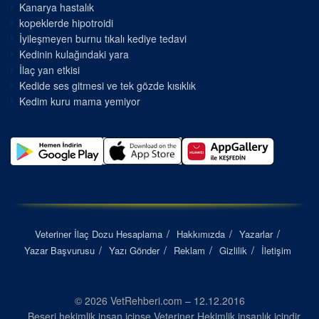
Kanarya hastalık
kopeklerde hipotroidi
İyileşmeyen burnu tıkalı kediye tedavi
Kedinin kulağındaki yara
İlaç yan etkisi
Kedide ses gitmesi ve tek gözde kısıklık
Kedim kuru mama yemiyor
Veteriner İlaç Dozu Hesaplama
Hakkımızda
Yazarlar
Yazar Başvurusu
Yazı Gönder
Reklam
Gizlilik
İletişim
© 2026 VetRehberi.com – 12.12.2016
Beşeri hekimlik insan içinse Veteriner Hekimlik insanlık içindir...