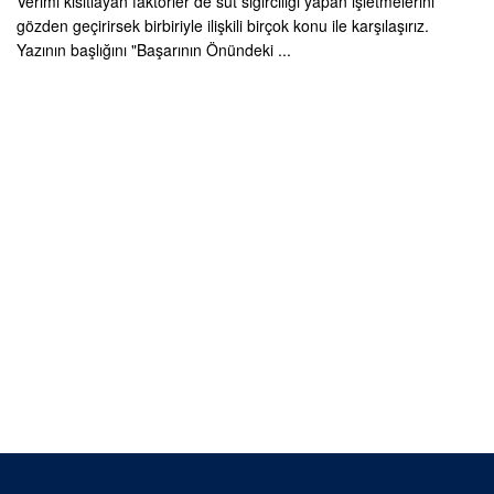
Verimi kısıtlayan faktörler de süt sığırcılığı yapan işletmelerini
gözden geçirirsek birbiriyle ilişkili birçok konu ile karşılaşırız.
Yazının başlığını "Başarının Önündeki ...